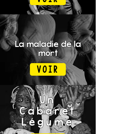
La maladie de la
mort
Voir
Un
Cabaret
Légume