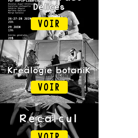
Délices
Voir
Krealogie botaniK
Voir
Recalcul
Voir