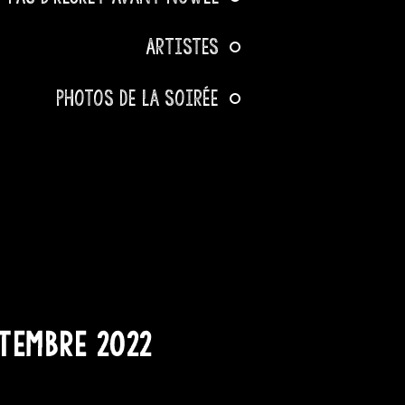
Artistes
Photos de la soirée
Zine du OFF
tival de poésie 
is-Rivières
ptembre 2022
b Murphy's - QC