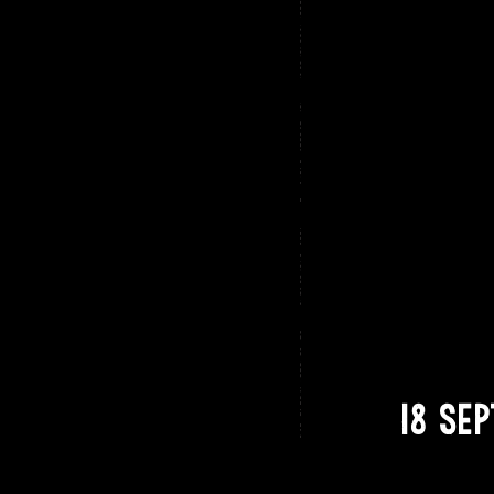
grets
wel
Le 
QC
Fes
Tro
18 se
Pu