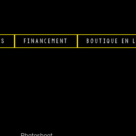
TÊTE DE L'A
TS
FINANCEMENT
BOUTIQUE EN 
hoot promotionnel ft. Pro
Type de
projet
Photoshoot